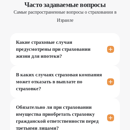
Часто задаваемые вопросы
Самые распространенные вопросы о страховании в
Израиле
Какие страховые случаи
предусмотрены при страховании
жизни для ипотеки?
Единственным страховым случаем считается
смерть страхователя или застрахованного
В каких случаях страховая компания
лица (например, созаёмщика) в период
может отказать в выплате по
действия договора. Возмещение по утрате
страховке?
дееспособности или трудоспособности в
По условиям договора страховщик
данном случае не предусмотрено. Тем не
освобождается от обязанности выплачивать
Обязательно ли при страховании
менее, клиент имеет право приобрести
страховое возмещение, если страхователь
имущества приобретать страховку
расширенное покрытие.
или застрахованное лицо совершили
гражданской ответственности перед
третьими лицами?
самоубийство в течение года с начала