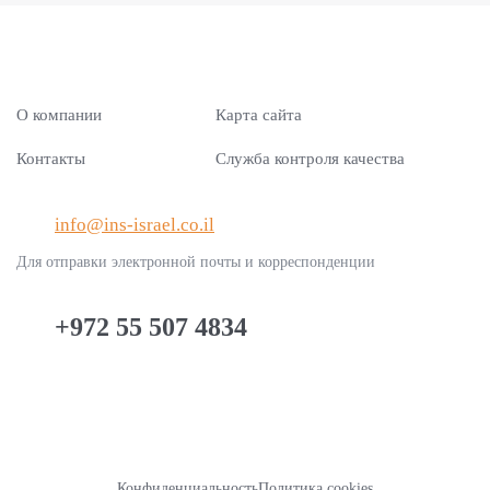
указав в письме номер вашего полиса и какие
страхования автомобиля Макиф
изменения нужно внести.
страхования автомобиля Цад Гимель
О компании
Карта сайта
Контакты
Служба контроля качества
info@ins-israel.co.il
Для отправки электронной почты и корреспонденции
+972 55 507 4834
Конфиденциальность
Политика cookies