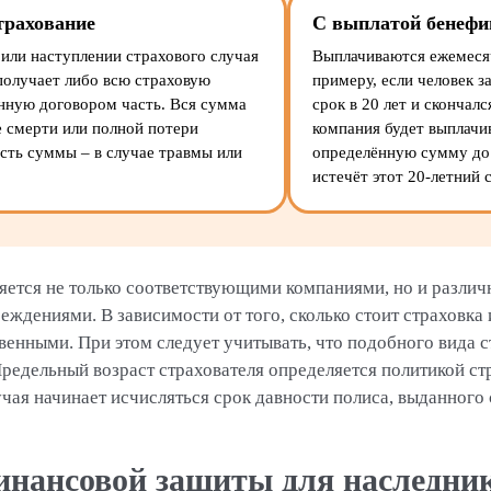
трахование
С выплатой бенефи
или наступлении страхового случая
Выплачиваются ежемеся
получает либо всю страховую
примеру, если человек з
нную договором часть. Вся сумма
срок в 20 лет и скончалс
е смерти или полной потери
компания будет выплачи
сть суммы – в случае травмы или
определённую сумму до 
истечёт этот 20-летний 
ется не только соответствующими компаниями, но и разли
ждениями. В зависимости от того, сколько стоит страховка
венными. При этом следует учитывать, что подобного вида с
Предельный возраст страхователя определяется политикой с
чая начинает исчисляться срок давности полиса, выданного
инансовой защиты для наследни