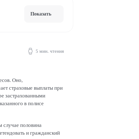
Показать
5 мин. чтения
сов. Оно,
чает страховые выплаты при
оре застрахованными
казанного в полисе
ом случае половина
ретендовать и гражданский