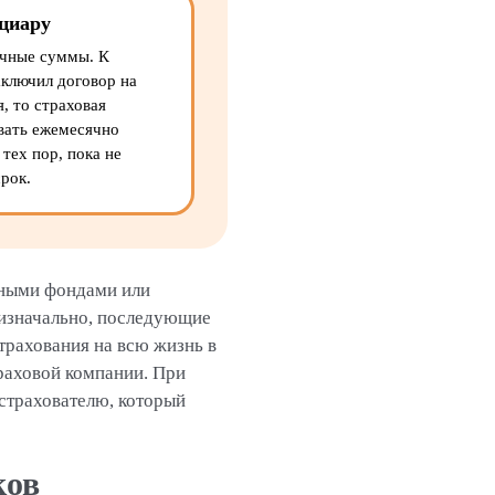
циару
чные суммы. К
аключил договор на
я, то страховая
вать ежемесячно
тех пор, пока не
срок.
чными фондами или
 изначально, последующие
трахования на всю жизнь в
траховой компании. При
 страхователю, который
ков