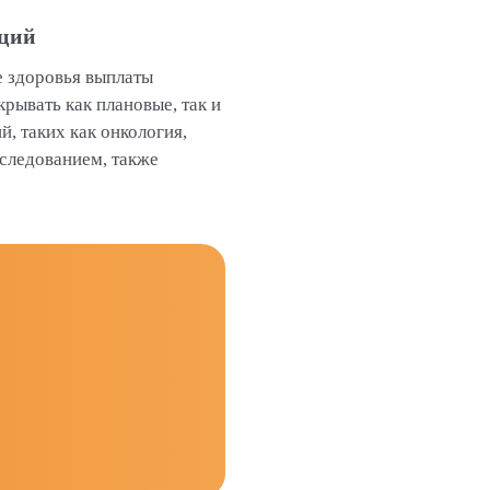
аций
е здоровья выплаты
рывать как плановые, так и
, таких как онкология,
бследованием, также