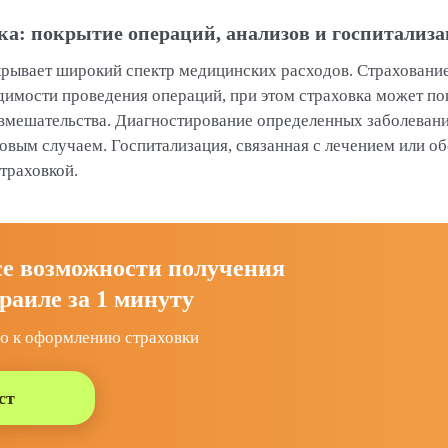
а: покрытие операций, анализов и госпитализ
рывает широкий спектр медицинских расходов. Страховани
имости проведения операций, при этом страховка может пок
вмешательства. Диагностирование определенных заболеваний
овым случаем. Госпитализация, связанная с лечением или о
траховкой.
се возможности получения
раиле за 1 минуту
ю к оформлению страховки
ст