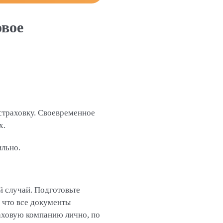
овое
страховку. Своевременное
х.
ильно.
 случай. Подготовьте
, что все документы
аховую компанию лично, по