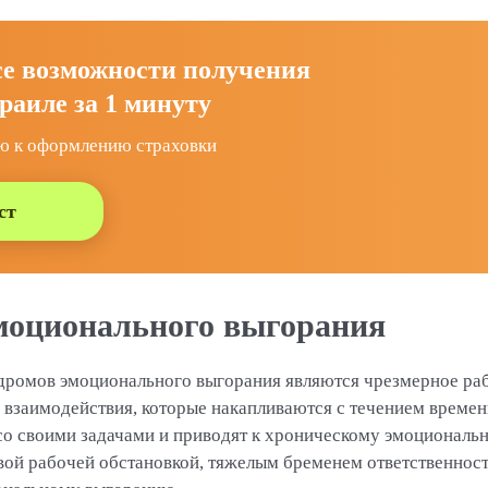
се возможности получения
раиле за 1 минуту
ю к оформлению страховки
ст
моционального выгорания
ромов эмоционального выгорания являются чрезмерное раб
взаимодействия, которые накапливаются с течением времени,
со своими задачами и приводят к хроническому эмоциональн
вой рабочей обстановкой, тяжелым бременем ответственнос