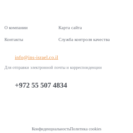
Оплатить консультацию частного
месяц.
специалиста самостоятельно, если искать
направление неудобно или слишком долго.
О компании
Карта сайта
Контакты
Служба контроля качества
info@ins-israel.co.il
Для отправки электронной почты и корреспонденции
+972 55 507 4834
Конфиденциальность
Политика cookies