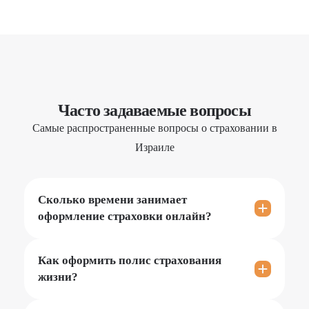
Часто задаваемые вопросы
Самые распространенные вопросы о страховании в
Израиле
Сколько времени занимает
оформление страховки онлайн?
После оформления страховки онлайн полис
обычно приходит на электронную почту в
Как оформить полис страхования
течении 10 минут.
жизни?
В нашей компании все страховые программы