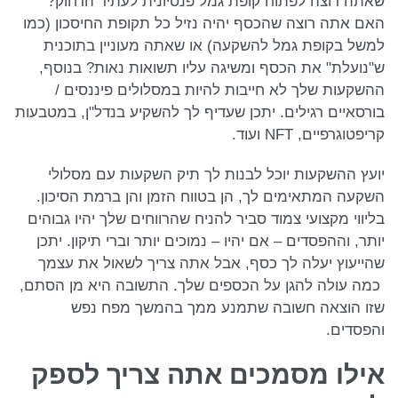
שאתה רוצה לפתוח קופת גמל פנסיונית לעתיד הרחוק?
האם אתה רוצה שהכסף יהיה נזיל כל תקופת החיסכון (כמו
למשל בקופת גמל להשקעה) או שאתה מעוניין בתוכנית
ש"נועלת" את הכסף ומשיגה עליו תשואות נאות? בנוסף,
ההשקעות שלך לא חייבות להיות במסלולים פיננסים /
בורסאיים רגילים. יתכן שעדיף לך להשקיע בנדל"ן, במטבעות
קריפטוגרפיים, NFT ועוד.
יועץ ההשקעות יוכל לבנות לך תיק השקעות עם מסלולי
השקעה המתאימים לך, הן בטווח הזמן והן ברמת הסיכון.
בליווי מקצועי צמוד סביר להניח שהרווחים שלך יהיו גבוהים
יותר, וההפסדים – אם יהיו – נמוכים יותר וברי תיקון. יתכן
שהייעוץ יעלה לך כסף, אבל אתה צריך לשאול את עצמך
כמה עולה להגן על הכספים שלך. התשובה היא מן הסתם,
שזו הוצאה חשובה שתמנע ממך בהמשך מפח נפש
והפסדים.
אילו מסמכים אתה צריך לספק